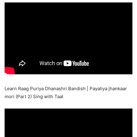
Learn Raag Puriya Dhanashri Bandish | Payaliya jhankaar
mori (Part 2) Sing with Taal