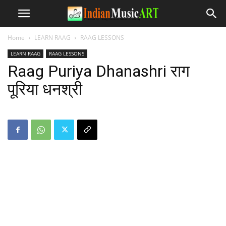
Home
LEARN RAAG
RAAG LESSONS
LEARN RAAG
RAAG LESSONS
Raag Puriya Dhanashri राग
पूरिया धनश्री