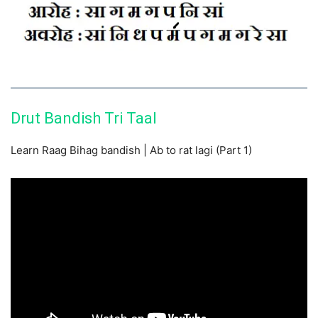
Drut Bandish Tri Taal
Learn Raag Bihag bandish | Ab to rat lagi (Part 1)